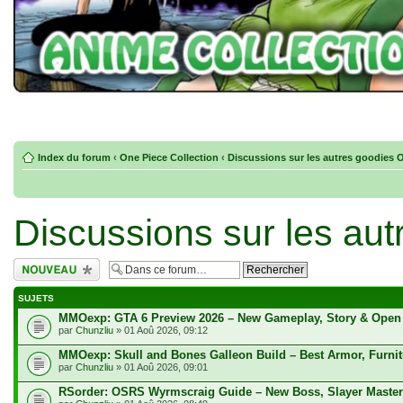
Index du forum
‹
One Piece Collection
‹
Discussions sur les autres goodies 
Discussions sur les au
Écrire un nouveau
sujet
SUJETS
MMOexp: GTA 6 Preview 2026 – New Gameplay, Story & Open
par
Chunzliu
» 01 Aoû 2026, 09:12
MMOexp: Skull and Bones Galleon Build – Best Armor, Furnit
par
Chunzliu
» 01 Aoû 2026, 09:01
RSorder: OSRS Wyrmscraig Guide – New Boss, Slayer Master