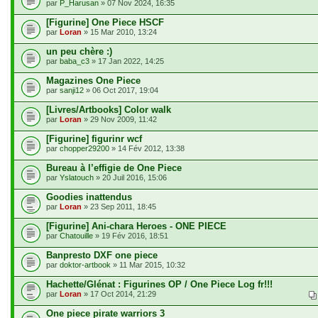
par
P_Harusan
» 07 Nov 2024, 16:35
[Figurine] One Piece HSCF
par
Loran
» 15 Mar 2010, 13:24
un peu chère :)
par
baba_c3
» 17 Jan 2022, 14:25
Magazines One Piece
par
sanji12
» 06 Oct 2017, 19:04
[Livres/Artbooks] Color walk
par
Loran
» 29 Nov 2009, 11:42
[Figurine] figurinr wcf
par
chopper29200
» 14 Fév 2012, 13:38
Bureau à l’effigie de One Piece
par
Yslatouch
» 20 Juil 2016, 15:06
Goodies inattendus
par
Loran
» 23 Sep 2011, 18:45
[Figurine] Ani-chara Heroes - ONE PIECE
par
Chatouille
» 19 Fév 2016, 18:51
Banpresto DXF one piece
par
doktor-artbook
» 11 Mar 2015, 10:32
Hachette/Glénat : Figurines OP / One Piece Log fr!!!
par
Loran
» 17 Oct 2014, 21:29
One piece pirate warriors 3