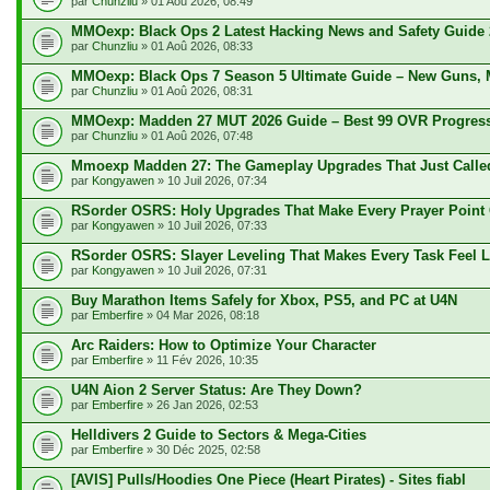
par
Chunzliu
» 01 Aoû 2026, 08:49
MMOexp: Black Ops 2 Latest Hacking News and Safety Guide 
par
Chunzliu
» 01 Aoû 2026, 08:33
MMOexp: Black Ops 7 Season 5 Ultimate Guide – New Guns, 
par
Chunzliu
» 01 Aoû 2026, 08:31
MMOexp: Madden 27 MUT 2026 Guide – Best 99 OVR Progres
par
Chunzliu
» 01 Aoû 2026, 07:48
Mmoexp Madden 27: The Gameplay Upgrades That Just Calle
par
Kongyawen
» 10 Juil 2026, 07:34
RSorder OSRS: Holy Upgrades That Make Every Prayer Point
par
Kongyawen
» 10 Juil 2026, 07:33
RSorder OSRS: Slayer Leveling That Makes Every Task Feel L
par
Kongyawen
» 10 Juil 2026, 07:31
Buy Marathon Items Safely for Xbox, PS5, and PC at U4N
par
Emberfire
» 04 Mar 2026, 08:18
Arc Raiders: How to Optimize Your Character
par
Emberfire
» 11 Fév 2026, 10:35
U4N Aion 2 Server Status: Are They Down?
par
Emberfire
» 26 Jan 2026, 02:53
Helldivers 2 Guide to Sectors & Mega-Cities
par
Emberfire
» 30 Déc 2025, 02:58
[AVIS] Pulls/Hoodies One Piece (Heart Pirates) - Sites fiabl