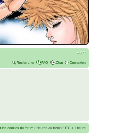
Rechercher
FAQ
Chat
Connexion
r les cookies du forum
• Heures au format UTC + 1 heure