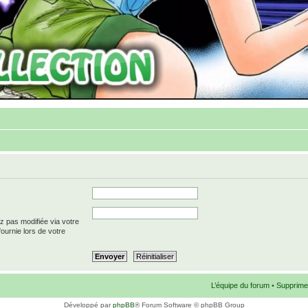
z pas modifiée via votre
fournie lors de votre
L’équipe du forum
•
Supprime
Développé par
phpBB
® Forum Software © phpBB Group