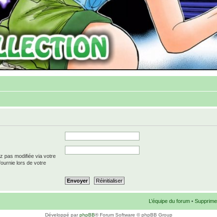
z pas modifiée via votre
fournie lors de votre
L’équipe du forum
•
Supprime
Développé par
phpBB
® Forum Software © phpBB Group