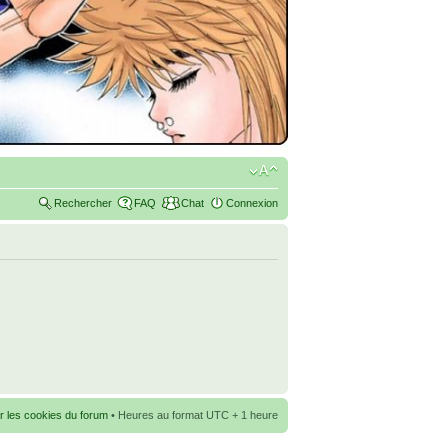
Rechercher
FAQ
Chat
Connexion
r les cookies du forum
• Heures au format UTC + 1 heure