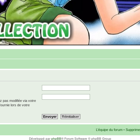
z pas modifiée via votre
fournie lors de votre
L’équipe du forum
•
Supprime
Développé par
phpBB
® Forum Software © phpBB Group