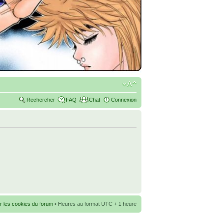
Rechercher
FAQ
Chat
Connexion
r les cookies du forum
• Heures au format UTC + 1 heure