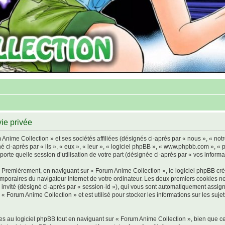
ie privée
Anime Collection » et ses sociétés affiliées (désignés ci-après par « nous », « not
né ci-après par « ils », « eux », « leur », « logiciel phpBB », « www.phpbb.com », «
orte quelle session d’utilisation de votre part (désignée ci-après par « vos informa
 Premièrement, en naviguant sur « Forum Anime Collection », le logiciel phpBB cré
 temporaires du navigateur Internet de votre ordinateur. Les deux premiers cookies ne
on invité (désigné ci-après par « session-id »), qui vous sont automatiquement assig
« Forum Anime Collection » et est utilisé pour stocker les informations sur les suje
 au logiciel phpBB tout en naviguant sur « Forum Anime Collection », bien que ce