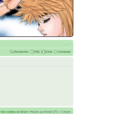
Rechercher
FAQ
Chat
Connexion
r les cookies du forum
• Heures au format UTC + 1 heure