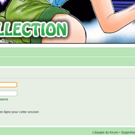
 passe
n ligne pour cette session
L’équipe du forum
•
Supprime