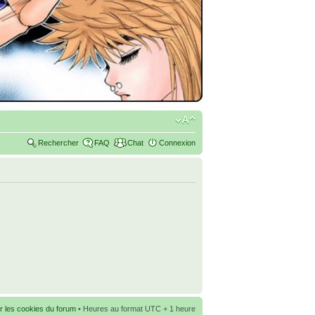
Rechercher
FAQ
Chat
Connexion
r les cookies du forum
• Heures au format UTC + 1 heure