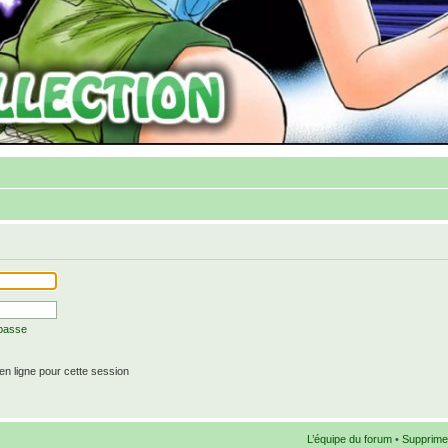
 passe
n ligne pour cette session
L’équipe du forum
•
Supprime