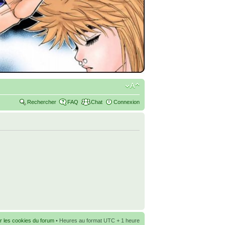
Rechercher
FAQ
Chat
Connexion
r les cookies du forum
• Heures au format UTC + 1 heure