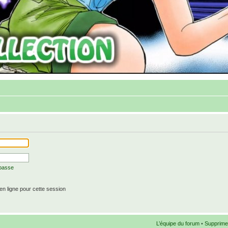
 passe
n ligne pour cette session
L’équipe du forum
•
Supprime