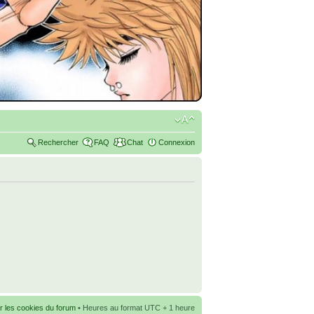
Rechercher
FAQ
Chat
Connexion
r les cookies du forum
• Heures au format UTC + 1 heure