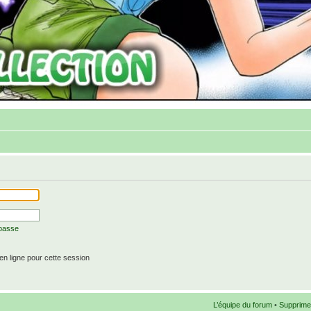
 passe
n ligne pour cette session
L’équipe du forum
•
Supprime