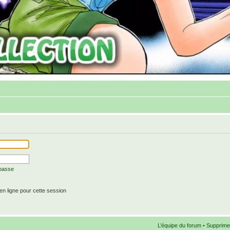
 passe
n ligne pour cette session
L’équipe du forum
•
Supprime