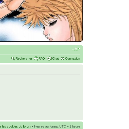
Rechercher
FAQ
Chat
Connexion
r les cookies du forum
• Heures au format UTC + 1 heure