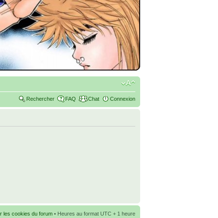
Rechercher
FAQ
Chat
Connexion
r les cookies du forum
• Heures au format UTC + 1 heure