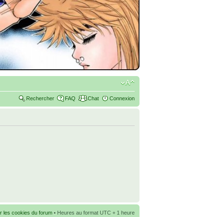
Rechercher
FAQ
Chat
Connexion
r les cookies du forum
• Heures au format UTC + 1 heure