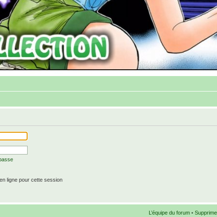
 passe
n ligne pour cette session
L’équipe du forum
•
Supprime