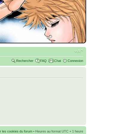
Rechercher
FAQ
Chat
Connexion
r les cookies du forum
• Heures au format UTC + 1 heure