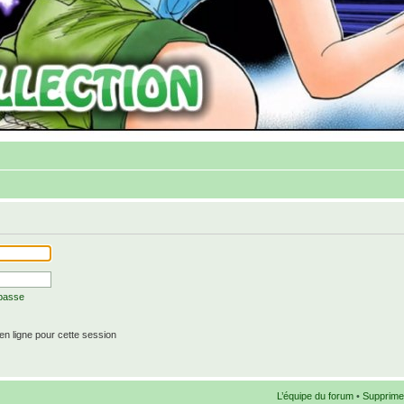
 passe
n ligne pour cette session
L’équipe du forum
•
Supprime