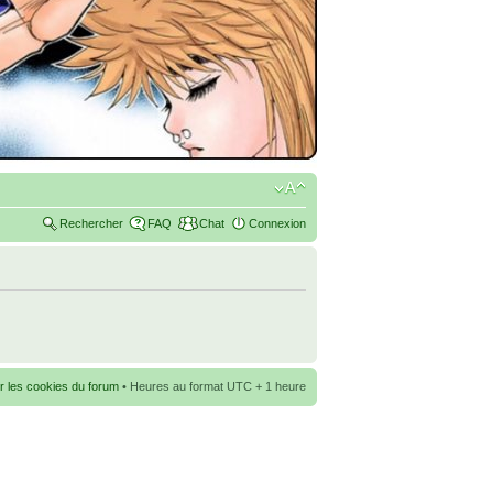
Rechercher
FAQ
Chat
Connexion
r les cookies du forum
• Heures au format UTC + 1 heure