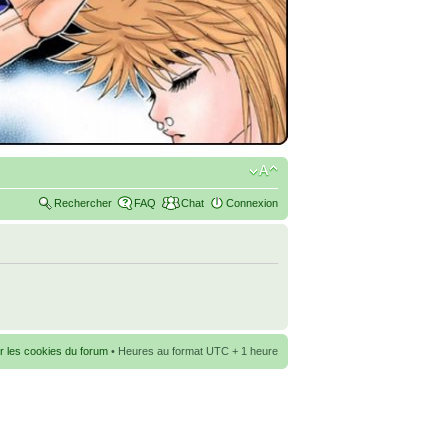
Rechercher
FAQ
Chat
Connexion
r les cookies du forum
• Heures au format UTC + 1 heure