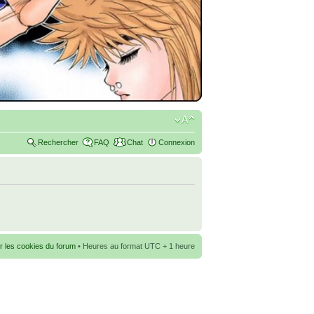
Rechercher
FAQ
Chat
Connexion
r les cookies du forum
• Heures au format UTC + 1 heure