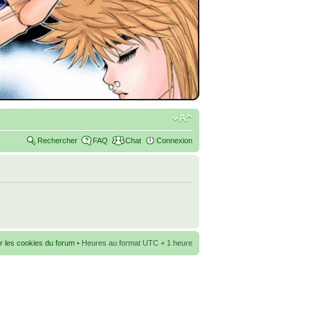
Rechercher
FAQ
Chat
Connexion
r les cookies du forum
• Heures au format UTC + 1 heure