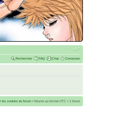
Rechercher
FAQ
Chat
Connexion
r les cookies du forum
• Heures au format UTC + 1 heure