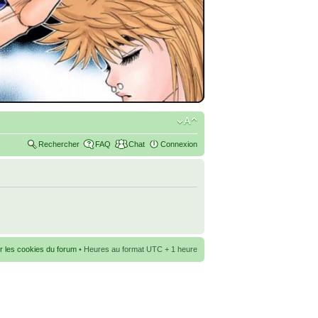
Rechercher
FAQ
Chat
Connexion
r les cookies du forum
• Heures au format UTC + 1 heure