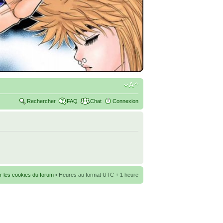
Rechercher
FAQ
Chat
Connexion
r les cookies du forum
• Heures au format UTC + 1 heure