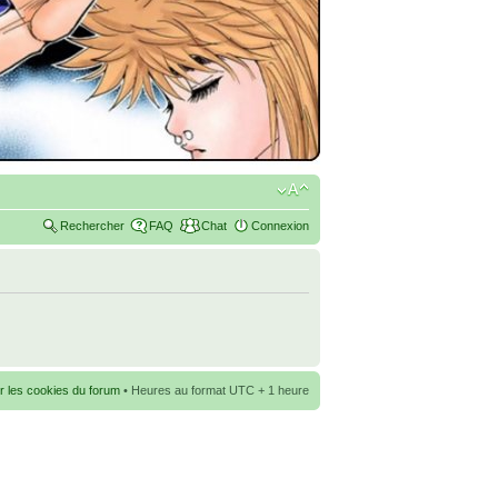
Rechercher
FAQ
Chat
Connexion
r les cookies du forum
• Heures au format UTC + 1 heure