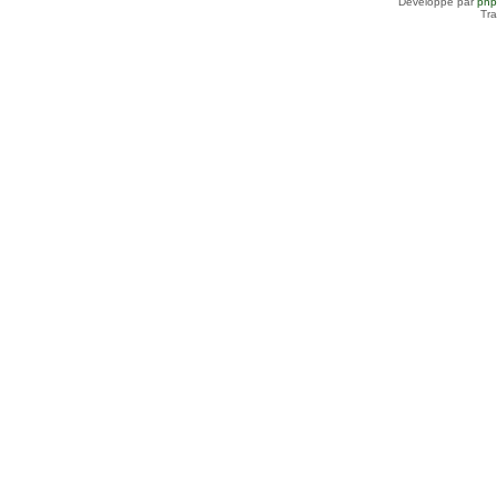
Développé par
ph
Tra