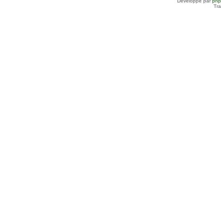
Développé par
ph
Tra