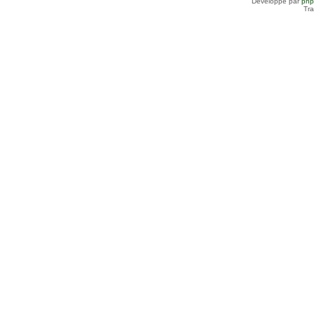
Développé par
ph
Tra