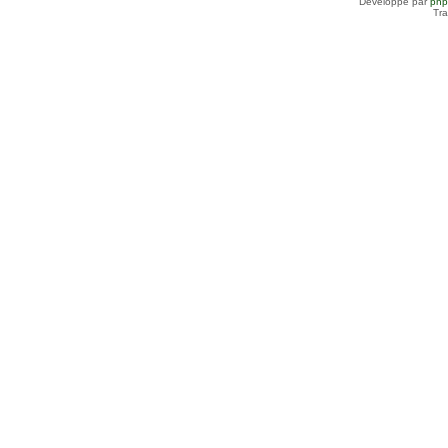
Développé par
ph
Tra