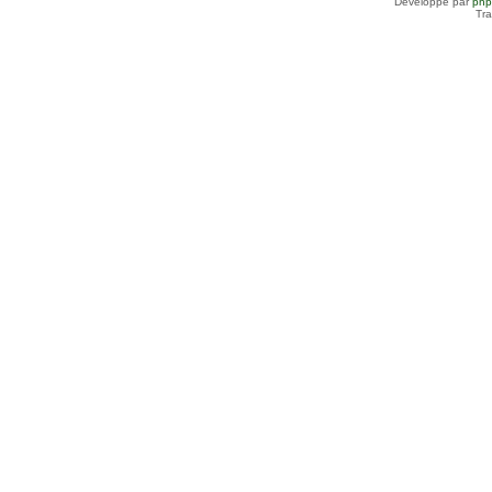
Développé par
ph
Tra