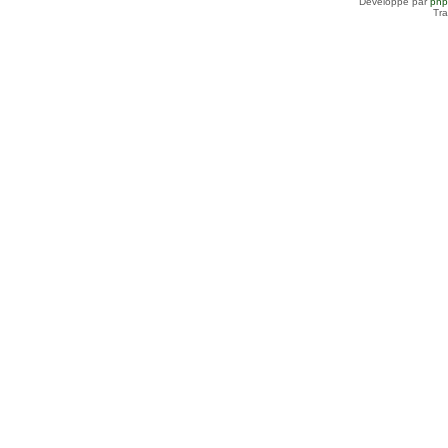
Développé par
ph
Tra