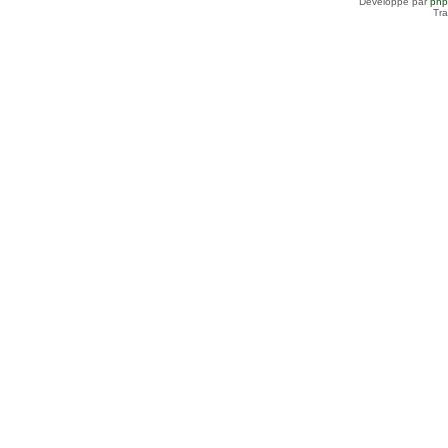
Développé par
ph
Tra