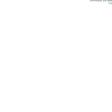
Développé par
ph
Tra