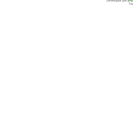
Développé par
ph
Tra