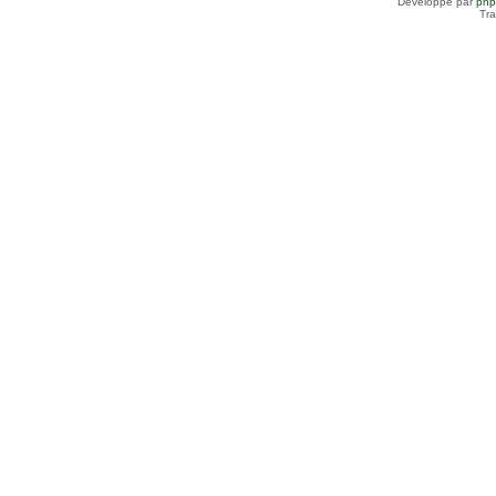
Développé par
ph
Tra