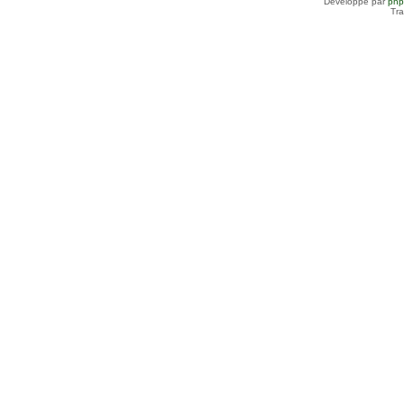
Développé par
ph
Tra