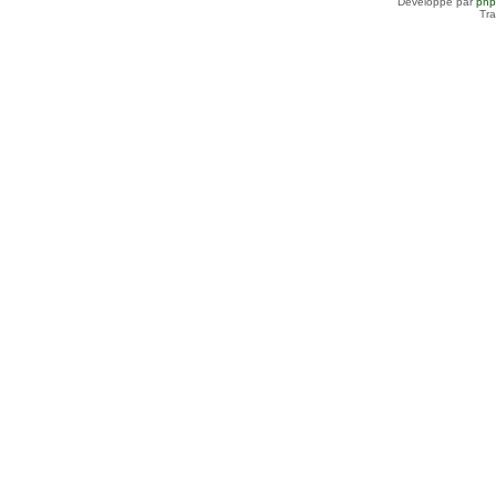
Développé par
ph
Tra