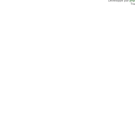
Développé par
ph
Tra