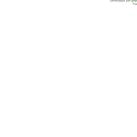
Développé par
ph
Tra