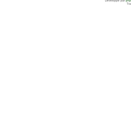
Développé par
ph
Tra