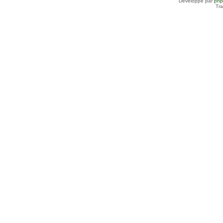
Développé par
ph
Tra