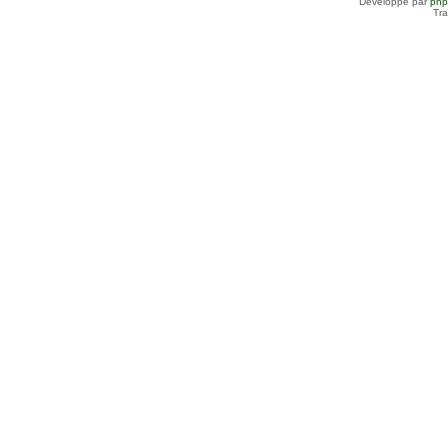
Développé par
ph
Tra