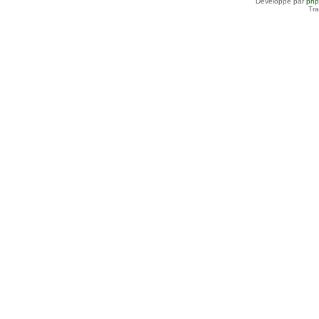
Développé par
ph
Tra