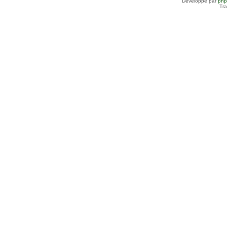
Développé par
ph
Tra