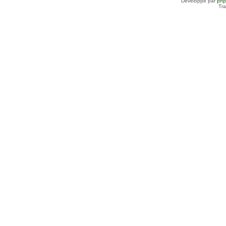
Développé par
ph
Tra