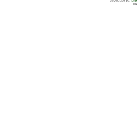
Développé par
ph
Tra