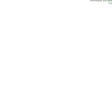
Développé par
ph
Tra