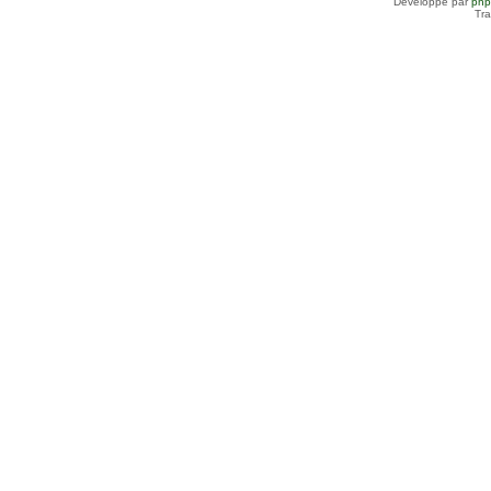
Développé par
ph
Tra