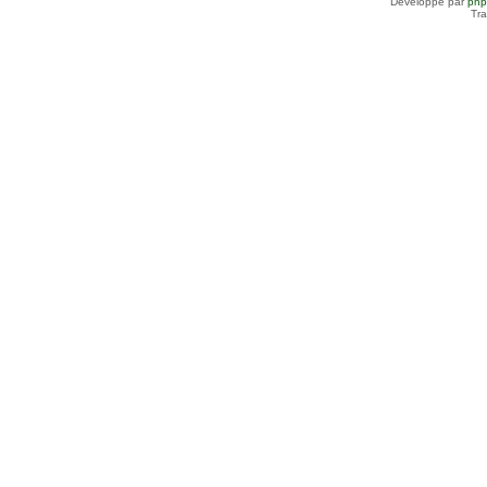
Développé par
ph
Tra