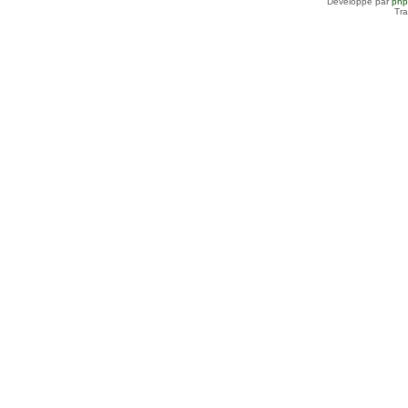
Développé par
ph
Tra