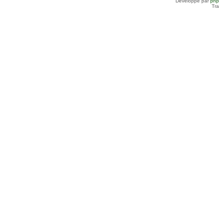
Développé par
ph
Tra