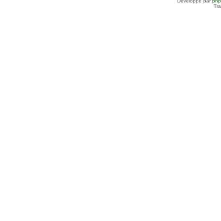
Développé par
ph
Tra