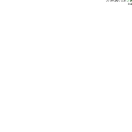
Développé par
ph
Tra