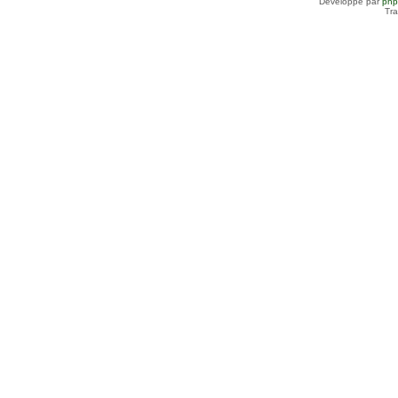
Développé par
ph
Tra